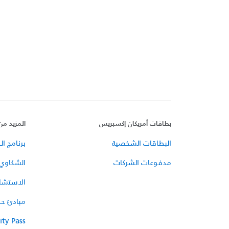
بطاقات أمريكان إكسبريس
المزيد من
البطاقات الشخصية
برنامج الـ mbership Rewards
مدفوعات الشركات
الشكاوي 
الاستشار
مبادئ حم
ity Pass