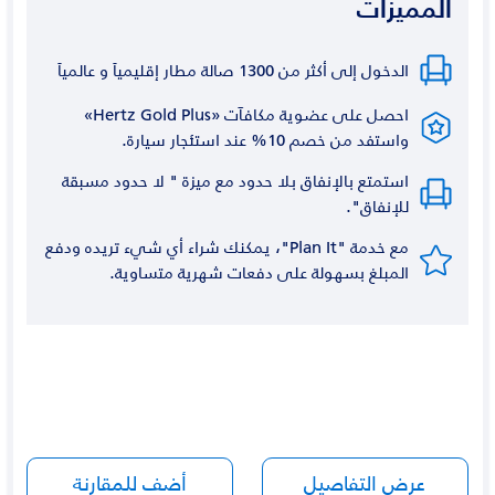
المميزات
الدخول إلى أكثر من 1300 صالة مطار إقليمياَ و عالمياَ
احصل على عضوية مكافآت «Hertz Gold Plus»
واستفد من خصم 10% عند استئجار سيارة.
استمتع بالإنفاق بلا حدود مع ميزة " لا حدود مسبقة
للإنفاق".
مع خدمة "Plan It"، يمكنك شراء أي شيء تريده ودفع
المبلغ بسهولة على دفعات شهرية متساوية.
عرض التفاصيل
أضف للمقارنة