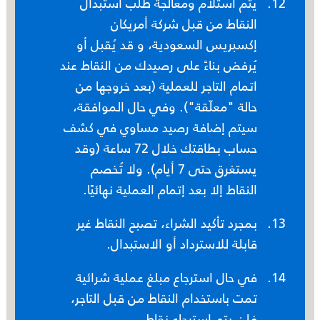
يتم استلام ومعالجة طلب استبدال
النقاط من قبل شركة أمريكان
إكسبريس السعودية، و قد يُقبل أو
يُرفض بناءً على رصيدك من النقاط عند
اتمام التاجر للعملية (بعد خروجها من
حالة "معلّقة"). وفي حال الموافقة،
سيتم إضافة رصيد مساوي في كشف
حساب بطاقتك خلال 72 ساعة (وقد
يستغرق حتى 7 أيام). ولا تُخصم
النقاط إلا بعد إتمام العملية نهائيًا.
بمجرد تأكيد الشراء، تصبح النقاط غير
قابلة للاسترداد أو الاستبدال.
في حال استرجاع مبلغ عملية شرائية
تمت باستخدام النقاط من قبل التاجر،
فلن يتم استرجاع نقاط