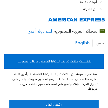
أدوات مفيدة
عن الشركة
المملكة العربية السعودية
اختر دولة أخرى
عربي
English
تفضيلات ملفات تعريف الارتباط الخاصة بأمريكان إكسبريس
اتفاقات البطاقات
نستخدم مجموعة من ملفات تعريف الارتباط الخاصة بنا وأخرى تابعة
لأطراف ثالثة على صفحات هذا الموقع لتحسين تجربتك. بالنقر على
بيان الخصوصية
"قبول الكل"، فإنك توافق على استخدام جميع ملفات تعريف
الارتباط.
البنود والأحكام
رفض الكل
تخضع شركة أمريكان إكسبريس السعودية لرقابة وإشراف