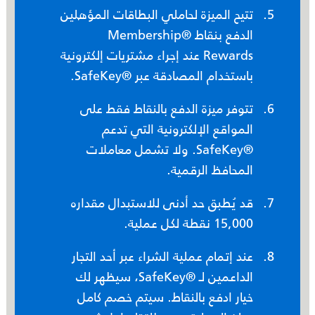
تتيح الميزة لحاملي البطاقات المؤهلين
الدفع بنقاط ®Membership
Rewards عند إجراء مشتريات إلكترونية
باستخدام المصادقة عبر ®SafeKey.
تتوفر ميزة الدفع بالنقاط فقط على
المواقع الإلكترونية التي تدعم
®SafeKey. ولا تشمل معاملات
المحافظ الرقمية.
قد يُطبق حد أدنى للاستبدال مقداره
15,000 نقطة لكل عملية.
عند إتمام عملية الشراء عبر أحد التجار
الداعمين لـ ®SafeKey، سيظهر لك
خيار ادفع بالنقاط. سيتم خصم كامل