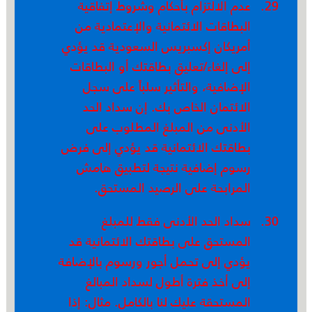
عدم الالتزام بأحكام وشروط إتفاقیة
البطاقات الائتمانیة والإعتمادية من
أمريكان إكسبريس السعودية قد يؤدي
إلى إلغاء/تعلیق بطاقتك أو البطاقات
الإضافیة، والتأثیر سلباً على سجل
الائتمان الخاص بك. إن سداد الحد
الأدنى من المبلغ المطلوب على
بطاقتك الائتمانیة قد يؤدي إلى فرض
رسوم إضافیة نتیجة لتطبیق ھامش
المرابحة على الرصید المستحق.
سداد الحد الأدنى فقط للمبلغ
المستحق على بطاقتك الائتمانیة قد
يؤدي إلى تحمل أجور ورسوم بالإضافة
إلى أخذ فترة أطول لسداد المبالغ
المستحقة علیك لنا بالكامل. مثال: إذا