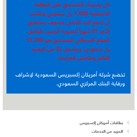
كان رصیدك المستحق على البطاقة
الائتمانیة 7,000 ﷼ سعودي واخترت
أن تدفع الحد الأدنى فسوف يستغرق
الأمر 81 شھراً لتسوية الرصید بالكامل.
المبلغ الإجمالي المستحق ھو 13,296
﷼ سعودي، ويشمل كلاً من الرصید
القائم وھامش المرابحة.
تخضع شركة أمريكان إكسبريس السعودية لإشراف
ورقابة البنك المركزي السعودي.
بطاقات أمريكان إكسبريس
المزيد من الخدمات