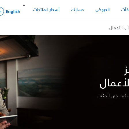
فآت
العروض
حسابك
أسعار المنتجات
اب الأعمال
ز
أعمال
اء كنت في المكتب