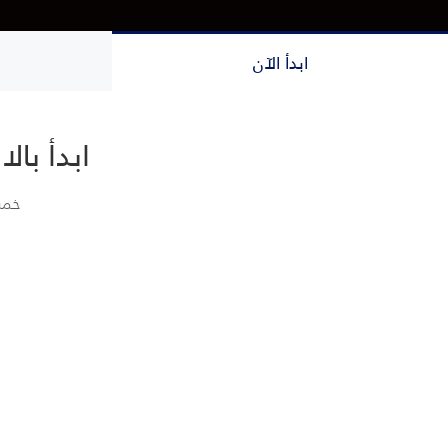
ابدأ الآن
ابدأ با
خمس