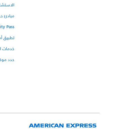
الاستشار
مبادئ حم
ity Pass
تطبيق أ
خدمات ال
حدد موقع