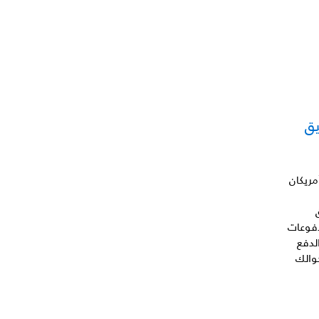
يق
ريكان
). تعتبر المدفوعات
لدفع
والك