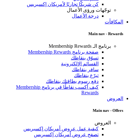
كن شريكًا تجاريًا لأمريكان إكسبريس
توجّهات ورؤى الأعمال
درجة الأعمال
المكافآت
Main nav - Rewards
برنامج الـ Membership Rewards
صفحة برنامج Membership Rewards
تسوّق بنقاطك
القسائم الإلكترونية
سافر بنقاطك
تبرّع بنقاطك
دفع رسوم بطاقتك بنقاطك
كيف أكسب نقاطًا في برنامج Membership
Rewards
العروض
Main nav - Offers
العروض
كيفية عمل عروض أمريكان إكسبريس
تصفح عروض أمريكان إكسبريس