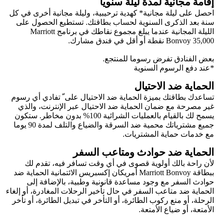
إقامة مجانية لمدة ليلة سنويا
احصل على ليلة مجانية* كهدية ترحيبية، وليلة مجانية أخرى في كل
سنة بعد الذكرى السنوية لحساب بطاقتك. تستطيع الحصول على
الليلة المجانية عندما يبلغ مجموع نقاطك في برنامج Marriott
Bonvoy 35,000 نقطة أو أقل في فندق مشارك.
بعض الفنادق تفرض رسوما للمنتجع.
*عند دفع الرسوم السنوية
الحماية ضد الاحتيال
تساعدك بطاقتك بميزة الحماية ضد الاحتيال على ّ تفادي أي رسوم
غير مصرحة مع ضمان الحماية ضد الاحتيال عبر الإنترنت، والذي
يسمح لك بالقيام بالعمليات الشرائية 100% بدون مخاطر. ستكون
جميع مشترياتك محمية ضد السرقة والضياع والتلف لمدة 90 يوما
مع خدمات حماية المشتريات.
الحماية ضد حوادث ومتاعب السفر
لأن راحة بالك أولوية قصوى في أي وقت تسافر فيه، تقدم لك
ببطاقة Marriott Bonvoy أمريكان إكسبريس الائتمانية الحماية ضد
حوادث السفر مع وجود مساعدة قانونية وطبية، بالإضافة إلى
الحماية ضد متاعب السفر في حال تأخير الرحلات المغادرة، أو إلغاء
الرحلة، أو منع ركوب الطائرة، أو التأخر في تبديل الطائرة، أو تأخر
الأمتعة، أو ضياع الأمتعة.