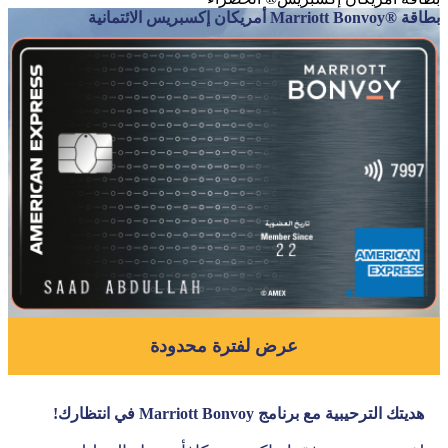
بطاقة ®Marriott Bonvoy أمريكان إكسبريس الائتمانية
عرض لفترة محدودة
هديتك الترحيبية مع برنامج Marriott Bonvoy في انتظارك!