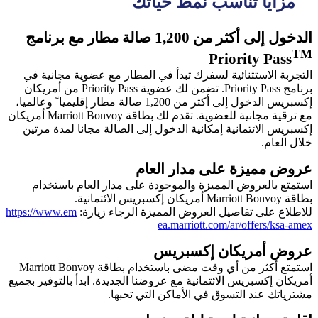
مزايا تناسب نمط حياتك
الدخول إلى أكثر من 1,200 صالة مطار مع برنامج
TM
Priority Pass
التجربة الاستثنائية لسفرك تبدأ في المطار مع عضوية مجانية في
برنامج Priority Pass. تضمن لك عضوية Priority Pass من أمريكان
إكسبريس الدخول إلى أكثر من 1,200 صالة مطار إقليميا ً وعالميا،
مع ترقية مجانية للعضوية. تقدم لك بطاقة Marriott Bonvoy أمريكان
إكسبريس الائتمانية إمكانية الدخول إلى الصالة مجانا لمدة مرتين
خلال العام.
عروض مميزة على مدار العام
استمتع بالعروض المميزة والموجودة على مدار العام باستخدام
بطاقة Marriott Bonvoy أمريكان إكسبريس الائتمانية.
للاطلاع على تفاصيل العروض المميزة الرجاء زيارة:
https://www.em
ea.marriott.com/ar/offers/ksa-amex
عروض أمريكان إكسبريس
استمتع أكثر من أي وقت مضى باستخدام بطاقة Marriott Bonvoy
أمريكان إكسبريس الائتمانية مع عروضنا الجديدة. ابدأ بالتوفير بجميع
مشترياتك عند التسوق في الأماكن التي تحبها.