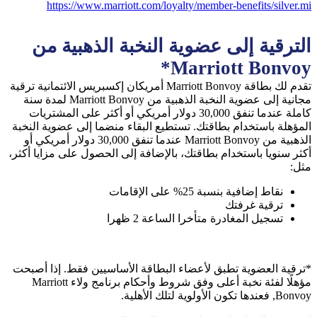
https://www.marriott.com/loyalty/member-benefits/silver.mi
الترقية إلى عضوية النخبة الذهبية من
Marriott Bonvoy*
تقدم لك بطاقة Marriott Bonvoy أمريكان إكسبريس الائتمانية ترقية
مجانية إلى عضوية النخبة الذهبية من Marriott Bonvoy لمدة سنة
كاملة عندما تنفق 30,000 دولار أمريكي أو أكثر على المشتريات
المؤهلة باستخدام بطاقتك. تستطيع البقاء منضما إلى عضوية النخبة
الذهبية من Marriott Bonvoy عندما تنفق 30,000 دولار أمريكي أو
أكثر سنويا باستخدام بطاقتك، بالإضافة إلى الحصول على مزايا أكثر،
مثل:
نقاط إضافية بنسبة 25% على الإقامات
ترقية غرفتك
تسجيل المغادرة متأخرا الساعة 2 ظهرا
*ترقية العضوية تطبق لأعضاء البطاقة الأساسيين فقط. إذا أصبحت
مؤهلًا لفئة نخبة أعلى وفق شروط وأحكام برنامج ولاء Marriott
Bonvoy, فعندها تكون الأولوية لتلك الأهلية.