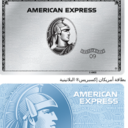
بطاقة أمريكان إكسبريس® البلاتينية