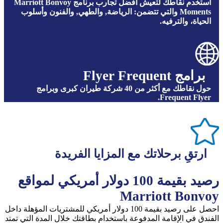
اﺳﺘﺨﺪم ﻧﻘﺎﻃﻚ ﻟﺘﻌﻴﺶ أﻓﻀﻞ ﺗﺠﺎرب ﺑﺮﻧﺎﻣﺞ Marriott Bonvoy
Moments والتي تتضمن: الرياضة, والطهي, والفنون وأﺳﻠﻮب
اﻟﺤﻴﺎة، واﻟﺘﺮﻓﻴﻪ.
ﺑﺮاﻣﺞ Flyer Frequent
حول نقاطك مع أكثر من 40 ﺷﺮﻛﺔ ﻃﻴﺮان ﻛﺒﺮى وﺑﺮاﻣﺞ
Frequent Flyer.
ارتقِ برحلاتك مع المزايا الفريدة
رﺻﻴﺪ ﺑﻘﻴﻤﺔ 100 دوﻻر أﻣﺮﻳﻜﻲ ﻟﻤﻮاﻗﻊ
Marriott Bonvoy
اﺣﺼﻞ ﻋﻠﻰ رﺻﻴﺪ ﺑﻘﻴﻤﺔ 100 دوﻻر أﻣﺮﻳﻜﻲ ﻟﻠﻤﺸﺘﺮﻳﺎت اﻟﻤﺆﻫﻠﺔ داﺧﻞ
اﻟﻔﻨﺪق ﻓﻲ اﻹﻗﺎﻣﺔ اﻟﻤﺪﻓﻮﻋﺔ ﺑﺎﺳﺘﺨﺪام ﺑﻄﺎﻗﺘﻚ ﺧﻼل اﻟﻤﺪة اﻟﺘﻲ ﺗﻤﺘﺪ