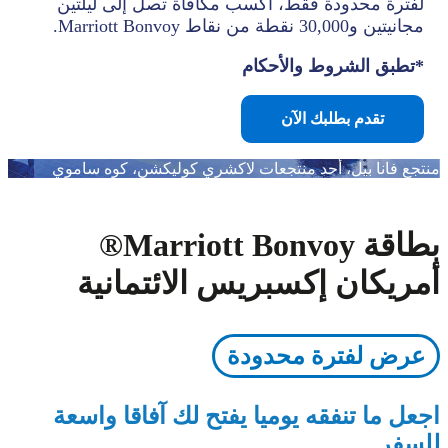
لفترة محدودة فقط، اكسب مكافأة تصل إلى ليلتين
مجانيتين و30,000 نقطة من نقاط Marriott Bonvoy.
*تطبق الشروط والأحكام
تقدم بطلبك الآن
منتجع فانا بيل، أحد منتجعات لاكشري كوليكشن، كوه ساموي
ﺑﻄﺎﻗﺔ Marriott Bonvoy®
أﻣﺮﻳﻜﺎن إﻛﺴﺒﺮﻳﺲ اﻻﺋﺘﻤﺎﻧﻴﺔ
عرض لفترة محدودة
اﺟﻌﻞ ﻣﺎ ﺗﻨﻔﻘﻪ ﻳﻮﻣﻴﺎ ﻳﻔﺘﺢ ﻟﻚ آﻓﺎﻗﺎ واﺳﻌﺔ
ﻟﻠﺴﻔﺮ