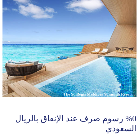
The St. Regis Maldives Vommuli Resort
%0 رﺳﻮم ﺻﺮف ﻋﻨﺪ اﻹﻧﻔﺎق ﺑﺎﻟﺮﻳﺎل
اﻟﺴﻌﻮدي