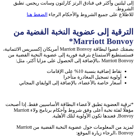
إﻟﻰ ﻟﻴﻠﺘﻴﻦ وأﻛﺜﺮ ﻓﻲ ﻓﻨﺎدق اﻟﺮﺗﺰ ﻛﺎرﻟﺘﻮن وﺳﺎﻧﺖ رﻳﺠﺲ. ﺗﻄﺒﻖ
اﻟﺸﺮوط.
للاطلاع على جميع الشروط والأحكام الرجاء
الضغط هنا
الترقية إلى عضوية النخبة الفضية من
Marriott Bonvoy*
بصفتك عضوا لبطاقة Marriott Bonvoy أمريكان إكسبريس الائتمانية،
فستستطيع الاستمتاع بترقية فورية إلى عضوية النخبة الفضية من
Marriott Bonvoy ،بالإضافة إلى الحصول على مزايا أكثر، مثل:
نقاط إضافية بنسبة 10% على الإقامات
أولوية تسجيل المغادرة متأخرا
أسعار خاصة بالأعضاء، بالإضافة إلى الوايفاي المجاني
*ترقية العضوية تطبق لأعضاء البطاقة الأساسيين فقط. إذا أصبحت
مؤهلًا لفئة نخبة أعلى وفق شروط وأحكام برنامج ولاء Marriott
Bonvoy, فعندها تكون الأولوية لتلك الأهلية.
لمزيد من المعلومات حول عضوية النخبة الفضية من Marriott
Bonvoy ،الرجاء زيارة الموقع: