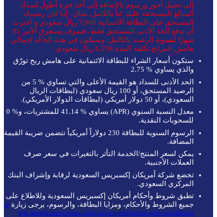
إلى تحمل أجور ورسوم بالإضافه إلى أخذ فترة أطول لسداد
المبالغ المستحقة عليك لنا بالكامل. مثال : إذا كان رصيدك
المستحق على البطاقة الائتمانية 7,000 ريال سعودي و اخترت
أن تدفع الحد الأدنى المستحق فقط، فسوف يستغرق الأمر 81
شهرًا لتسوية الرصيد بالكامل. وسيكون في هذة الحاله إجمالي
هامش المرابح تكلفة المدة 6,296 ريال سعودي.
ستكون أسعار الشراء للبطاقة الائتمانية على هامش ربح تورّق
والذي يساوي % 2.75
الحد الأدنى للسداد هو القيمة الأعلى والتي تساوي % 5 من
الرصيد المستحق، أو 100 ريال سعودي (لبطاقات الريال
السعودي)، أو 50 دولار أمريكي (لبطاقات الدولار الأمريكي).
معدل النسبة السنوي (APR) يساوي % 41.14 للمشتريات، و% 0
للسحوبات النقدية.
الرسوم السنوية للبطاقة 230 دولاراً أمريكياً تتضمن ضريبة القيمة
المضافة.
ﻳﻤﻜﻦ ﻟﺴﻌﺮ اﻟﻤﻨﺘﺞ/اﻟﺨﺪﻣﺔ اﻟﺘﺄﺛﺮ ﺑﺎﻟﺘﻐﻴﺮات ﻓﻲ ﺳﻌﺮ ﺻﺮف
اﻟﻌﻤﻼت اﻷﺟﻨﺒﻴﺔ.
ﺗﺨﻀﻊ ﺷﺮﻛﺔ أﻣﺮﻳﻜﺎن إﻛﺴﺒﺮﻳﺲ اﻟﺴﻌﻮدﻳﺔ ﻟﺮﻗﺎﺑﺔ وإﺷﺮاف اﻟﺒﻨﻚ
اﻟﻤﺮﻛﺰي اﻟﺴﻌﻮدي.
ﺗﻄﺒﻖ ﺷﺮوط وأﺣﻜﺎم أﻣﺮﻳﻜﺎن إﻛﺴﺒﺮﻳﺲ اﻟﺴﻌﻮدﻳﺔ وﻟﻼﻃﻼع ﻋﻠﻰ
ﺟﻤﻴﻊ اﻟﺸﺮوط واﻷﺣﻜﺎم، وﻣﺰاﻳﺎ اﻟﺒﻄﺎﻗﺔ، واﻟﺮﺳﻮم، ﻳﺮﺟﻰ زﻳﺎرة
w
ww.americanexpress.com.sa/content/terms-and-conditions