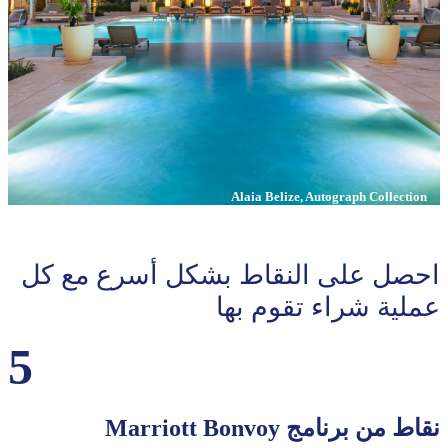
Alaia Belize, Autograph Collection
احصل على اﻟﻨﻘﺎط ﺑﺸﻜﻞ أﺳﺮع ﻣﻊ ﻛﻞ
ﻋﻤﻠﻴﺔ ﺷﺮاء ﺗﻘﻮم ﺑﻬﺎ
5
ﻧﻘﺎط ﻣﻦ ﺑﺮﻧﺎﻣﺞ Marriott Bonvoy