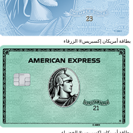
بطاقة أمريكان إكسبريس® الزرقاء
بطاقة أمريكان إكسبريس® الخضراء