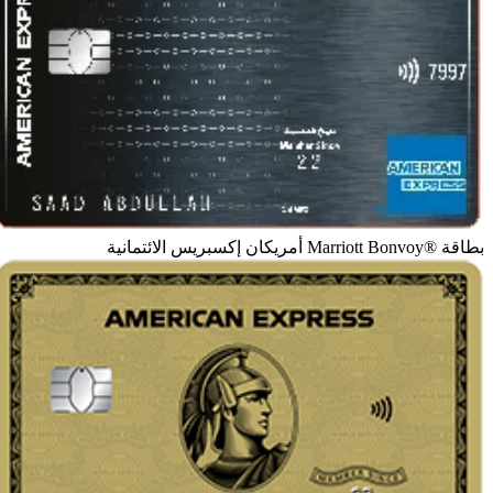
بطاقة ®Marriott Bonvoy أمريكان إكسبريس الائتمانية