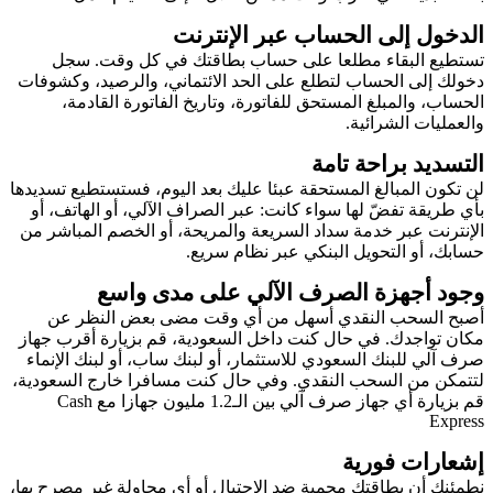
الدخول إلى الحساب عبر الإنترنت
تستطيع البقاء مطلعا على حساب بطاقتك في كل وقت. سجل
دخولك إلى الحساب لتطلع على الحد الائتماني، والرصيد، وكشوفات
الحساب، والمبلغ المستحق للفاتورة، وتاريخ الفاتورة القادمة،
والعمليات الشرائية.
التسديد براحة تامة
لن تكون المبالغ المستحقة عبئا عليك بعد اليوم، فستستطيع تسديدها
بأي طريقة تفضّ لها سواء كانت: عبر الصراف الآلي، أو الهاتف، أو
الإنترنت عبر خدمة سداد السريعة والمريحة، أو الخصم المباشر من
حسابك، أو التحويل البنكي عبر نظام سريع.
وجود أجهزة الصرف الآلي على مدى واسع
أصبح السحب النقدي أسهل من أي وقت مضى بعض النظر عن
مكان تواجدك. في حال كنت داخل السعودية، قم بزيارة أقرب جهاز
صرف آلي للبنك السعودي للاستثمار، أو لبنك ساب، أو لبنك الإنماء
لتتمكن من السحب النقدي. وفي حال كنت مسافرا خارج السعودية،
قم بزيارة أي جهاز صرف آلي بين الـ1.2 مليون جهازا مع Cash
Express
إشعارات فورية
نطمئنك أن بطاقتك محمية ضد الاحتيال أو أي محاولة غير مصرح بها،