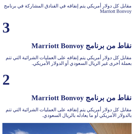
ﻣﻘﺎﺑﻞ ﻛﻞ دوﻻر أﻣﺮﻳﻜﻲ ﻳﺘﻢ إﻧﻔﺎﻗﻪ ﻓﻲ اﻟﻔﻨﺎدق اﻟﻤﺸﺎرﻛﺔ ﻓﻲ ﺑﺮﻧﺎﻣﺞ
Marriott Bonvoy
3
ﻧﻘﺎط ﻣﻦ ﺑﺮﻧﺎﻣﺞ Marriott Bonvoy
ﻣﻘﺎﺑﻞ ﻛﻞ دوﻻر أﻣﺮﻳﻜﻲ ﻳﺘﻢ إﻧﻔﺎﻗﻪ ﻋﻠﻰ اﻟﻌﻤﻠﻴﺎت اﻟﺸﺮاﺋﻴﺔ اﻟﺘﻲ ﺗﺘﻢ
ﺑﻌﻤﻠﺔ أﺧﺮى ﻏﻴﺮ اﻟﺮﻳﺎل اﻟﺴﻌﻮدي أو اﻟﺪوﻻر اﻷﻣﺮﻳﻜﻲ.
2
ﻧﻘﺎط ﻣﻦ ﺑﺮﻧﺎﻣﺞ Marriott Bonvoy
ﻣﻘﺎﺑﻞ ﻛﻞ دوﻻر أﻣﺮﻳﻜﻲ ﻳﺘﻢ إﻧﻔﺎﻗﻪ ﻋﻠﻰ اﻟﻌﻤﻠﻴﺎت اﻟﺸﺮاﺋﻴﺔ اﻟﺘﻲ ﺗﺘﻢ
ﺑﺎﻟﺪوﻻر اﻷﻣﺮﻳﻜﻲ أو ﻣﺎ ﻳﻌﺎدﻟﻪ ﺑﺎﻟﺮﻳﺎل اﻟﺴﻌﻮدي.