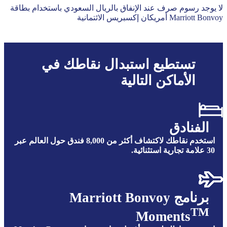
ﻻ ﻳﻮﺟﺪ رﺳﻮم ﺻﺮف ﻋﻨﺪ اﻹﻧﻔﺎق ﺑﺎﻟﺮﻳﺎل اﻟﺴﻌﻮدي ﺑﺎﺳﺘﺨﺪام ﺑﻄﺎﻗﺔ
Marriott Bonvoy أﻣﺮﻳﻜﺎن إﻛﺴﺒﺮﻳﺲ اﻻﺋﺘﻤﺎﻧﻴﺔ
ﺗﺴﺘﻄﻴﻊ اﺳﺘﺒﺪال ﻧﻘﺎﻃﻚ ﻓﻲ
اﻷﻣﺎﻛﻦ اﻟﺘﺎﻟﻴﺔ
اﻟﻔﻨﺎدق
استخدم نقاطك لاكتشاف أكثر من 8,000 فندق حول العالم عبر
30 علامة تجارية استثنائية.
ﺑﺮنامج Marriott Bonvoy
TM
Moments