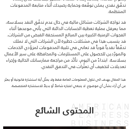
تدفّق نقدي يمكن توقّعه وحماية رصيدك أثناء متابعة المدفوعات
المنتظمة.
قد تواجه الشركات مشاكل مالية في حال عدم تدفّق النقد بسلاسة،
مما يعرقل عملية تغطية الحسابات الدائنة التي يأتي موعدها أثناء
الفجوات الزمنية الكبيرة بين المبالغ المستحقة القبض من الشركات.
قد يتسبب هذا في مشكلات خطيرة لأن الشركات التي لا تملك
تدفّقاً نقدياً قوياً قد تعاني في تلبية المدفوعات لمزوّدي الخدمات
والمورّدين للحصول على المستلزمات والمحافظة على سير الأعمال
بسلاسة. ابتداءً من اليوم، تأكّد من مراجعة ممارساتك الحالية وإجراء
تعديلات لتخفيف أي تعثّرات في التدفق النقدي.
هذا المقال يهدف الى تناول المعلومات العامة فقط ولا يمثّل أية استشارة قانونية أو يعبّر
عن أي آراء بشأن أي موضوع. لا ينبغي اعتباره شاملاً أو بديلاً للاستشارة المتخصصة.
المحتوى الشائع