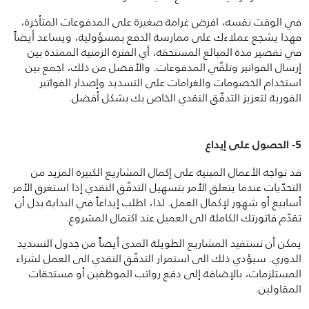
في الوقت نفسه، افرض غرامة صغيرة على المدفوعات المتأخرة،
فهذا يشجع عملاءك على ممارسة الدفع بمسؤولية، ويساعد أيضاً
في تقصير مدة المبالغ المستحقة، أي الفترة الزمنية الممتدة بين
إرسال الفواتير وتلقّي المدفوعات. والأفضل من ذلك، اجمع بين
استخدام الخصومات والغرامات على التسديد وإصدار الفواتير
الفورية لتعزيز التدفّق النقدي الخاص بك بشكل أفضل.
5- الحصول على إيداع
قد تواجه الأعمال المبنية على إكمال المشاريع الكبيرة المزيد من
التحدّيات عندما يتعلق الأمر بتسهيل التدفّق النقدي إذا استغرق الأمر
أسابيع أو شهور لإكمال العمل. لذا، اطلب إيداعاً في البداية بدل أن
تقدّم فاتورتك الكاملة الى العميل عند اكتمال المشروع.
يمكن أن تستفيد المشاريع الطويلة المدى أيضاً من جدول التسديد
الدوري. سيؤدي ذلك الى استمرار التدفّق النقدي الى العمل لشراء
المستلزمات، بالإضافة إلى دفع رواتب الموظفين أو مستحقات
المقاولين.