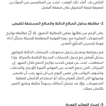
الخاص بك. أثناء ذلك الوقت، ابحث عن المنافسين من المورّدين
لمعرفة كيفية الحصول على صفقة أفضل.
2- مطابقة جداول المبالغ الدائنة والمبالغ المستحقة للقبض
على الرغم من تطلبها بعض التخطيط الدقيق، إلا أنَّ مطابقة تواريخ
المدفوعات المتكررة مع دورة الفوترة المنتظمة للشركة تشكّل أداة
قوية لتحسين التدفّق النقدي.
قم بمراجعة وتعديل جدول مدفوعات الحسابات الدائنة لتتوافق
بشكل أفضل مع جدول الحسابات المدينة الخاصة بالشركة. وإذا
استطعت، ابحث عن فرص لتحديد تواريخ الدفع خلال الشهر. إن
الشركات التي تدفع العديد من الفواتير الكبيرة كالإيجار والخدمات
وكشوف الرواتب في نفس اليوم من كل شهر يجب أن تضمن
وصولها الى المال للقيام بذلك أو استخدام الائتمان لتغطية
المدفوعات. وإلا قد تتحمل أعمالك رسوماً مكلفة ويلحق الضرر
بائتمان عملك.
3- إصدار الفواتير الفورية