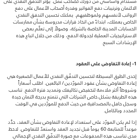
مستدام وأساسي من دورك كصاحب عمل. يؤثّر التدفّق النقدي على
الائتمان وترتيبات دفع الفواتير وقدرة أصحاب الأعمال على دفع
الرواتب لأنفسهم ولموظفيهم. يمكنك تحسين التدفق النقدي
الخاص بعملك، ابتداءً من اتخاذ قرارات مدروسة بشأن ممارسات
الحسابات المدينة الخاصة بالشركة، وصولاً إلى تعلّم بعض
الاستراتيجيات العملية لجدولة الدفع، وذلك من خلال اتباع هذه
الإرشادات السبع.
1- إعادة التفاوض على العقود
إحدى الطرق البسيطة لتحسين التدفّق النقدي للأعمال الصغيرة هي
إعادة التفاوض بشأن عقود المورّدين / البائعين. اطلب أسعاراً
وشروطاً أكثر ملاءمة لتخفيض تكاليفك وتمديد فترة الدفع. تناسب
هذه الطريقة بشكل خاص الشركات التي تتمتع بدرجة ائتمان جيدة
وسجل حافل بالمصداقية من حيث الدفع للمورّدين في الوقت
المحدد وبالكامل.
إذا لم يكن المورّد على استعداد لإعادة التفاوض بشأن العقد، حدَّد
موعداً للمتابعة 60 يوماً قبل تجديد العقد واستعدّ للتفاوض. لاحظ
مدى تناسب هذه المدفوعات مع صورة التدفّق النقدي الإجمالي