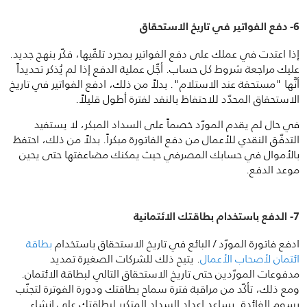
6- دفع الفواتير في تاريخ الاستحقاق
إذا اعتدت في عملك على دفع الفواتير بمجرد تلقّيها، فكّر بنهج جديد.
عليك مراجعة شروط كل حساب. أجِّل عملية الدفع إذا لم يُذكر تحديداً
أنَّها "مستحقة عند الاستلام". بدلاً من ذلك، ادفع الفواتير في تاريخ
الاستحقاق المحدّد للاحتفاظ بالنقد لفترة أطول قليلاً.
في حال لم يقدم المورّد خصماً على السداد المبكر، لا يستفيد
التدفّق النقدي للأعمال من دفع الفاتورة مبكراً. بدلاً من ذلك، احتفظ
بالأموال في حسابك المصرفي حيث يمكنك مضاعفتها حتى يحين
موعد الدفع.
7- الدفع باستخدام بطاقتك الائتمانية
ادفع فاتورة المورّد / البائع في تاريخ الاستحقاق باستخدام
بطاقة
ائتمان لأصحاب الأعمال
. يتيح ذلك للشركات الصغيرة تمديد
مدفوعات المورّدين حتى تاريخ الاستحقاق التالي لبطاقة الائتمان.
ومع ذلك، تأكّد من مراقبة فترة سماح بطاقتك ودورة الفوترة لتجنّب
رسوم الفائدة. يساعد إعداد السداد المتكرر لبطاقتك على إنشاء