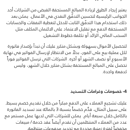
يعتبر إيجاد الطرق لزيادة المبالغ المستحقة القبض من الشركات أحد
الجوانب الرئيسية لتحسين التدفّق النقدي في الأعمال. يمكن بعد
ذلك استخدام هذا التدفّق الثابت للدخل لتغطية النفقات والحسابات
المستحقة الدفع مع تقليل الاعتماد على الائتمان المكلف مثل
السحب المالي الزائد أو تكلفة خطوط التشغيل.
لتحصيل الأموال بسهولة وبشكل متكرر عليك أن تبدأ بإصدار فاتورة
لكل عملية بيع على الفور، بدلاً من الانتظار لإرسال الفواتير في نهاية
الأسبوع أو نصف الشهر أو آخره. الشركات التي ترسل الفواتير فوراً
تحصل على المبالغ المستحقة بشكل متكرر خلال الشهر، وليس
كدفعة واحدة.
4- خصومات وغرامات التسديد
عليك تشجيع العملاء على الدفع مبكراً من خلال تقديم خصم بسيط.
على سبيل المثال، قدِّم خصماً بنسبة 3 بالمائة عند تسديد الفاتورة
بالكامل خلال سبعة أيام. يمكن للشركات التي لديها عمل مستمر مع
عدد من العملاء المنتظمين أن تقدم أيضاً عقد خدمة / مبيعات
مخفضاً لفترة زمنية محددة مع تحديد مدفوعات منتظمة.