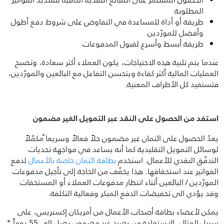
المطلوبة
طريقة أو أداة للمساعدة في التفاوض على شروط دفع أطول
وأفضل للمورّدين
طريقة أبسط وأسرع لقبول المدفوعات
عندما يتم تلبية هذه الاحتياجات، يكون العملاء أكثر سعادة، وتصبح
العمليات المالية أكثر كفاءة ويتحسن التفاعل مع البائعين والمورّدين،
فتستفيد كل الأطراف المعنية.
استفد من الحصول على النقد عبر التمويل الغير مضمون
يعدّ الحصول على ائتمان غير مضمون حلاً فعالاً وسريعا ًمكمّلاً
لوسائل التمويل التقليدية كما أنه يساعد في مواجهة تحديات
التدفّق النقدي للأعمال. استخدم
بطاقة ائتمان خاصة بالأعمال
لدفع
الفواتير عند استحقاقها. هذا يخفّف من الحاجة إلى تأجيل مدفوعات
المورّدين / البائعين أثناء انتظار مدفوعات العملاء أو المستحقات
وقد يؤدي الى تخفيضات الدفع المبكر وفعالية التكلفة.
يمكن لأعضاء بطاقة أصحاب الأعمال من أمريكان إكسبريس، على
سبيل المثال، الاستفادة من رصيد غير مضمون يصل الى 55 يوماً *