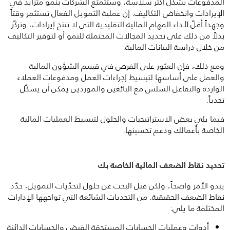
المدفوعات بشكل أكثر سلاسة، وستتمتع الشركات بنمو متزايد في
الإيرادات وانخفاض التكاليف. إن عملية التمويل الفعال تستثمر وقتاً
وجهداً أقلّ لأداء المهام المالية التقليدية التي لا تنتج إيرادات، وتركّز
بدلاً من ذلك على تحديد المجالات المحتملة للنمو أو لتوفير التكاليف
من خلال دراسة البيانات المالية.
ومع ذلك، فإن العثور على الفرص في قسم الشؤون المالية
والعمل على أساسها لتبسيط إجراءات العمل ومدفوعات العملاء
الواردة والتفاعل السلس مع البائعين والموردين يمكن أن يشكّل
تحدياً.
فيما يلي بعض الاستراتيجيات والحلول لتبسيط العمليات المالية
الخاصة بأعمالك ودعم تحسينها.
تحديد نقاط الضعف المالية الخاصة بك
يبدو الأمر واضحاً، ولكن قبل البحث عن حلول لتحدّيات التمويل، حدّد
نقاط الضعف الحقيقية. من التحديات الشائعة التي تواجهها الإدارات
المختلفة ما يلي:
أدوات وعمليات الحسابات المستحقة القبض والحسابات الدائنة