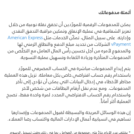
أتمتة مدفوعاتك
يمكن للمدفوعات الرقمية للمورّدين أن تحقق نقلة نوعية من خلال
تعزيز الشفافية في عملية الإنفاق وتمكين مراقبة التدفق النقدي
وإدارته. على سبيل المثال، تمكّن الخدمات مثل
American Express
vPayment
الشركات من تحديد مبلغ الدفع والنطاق الزمني لها
والمدفوع لأمره من أجل تحسين رأس المال العامل مع التخلّص من
المدفوعات المتأخرة وزيادة الكفاءة وتسهيل عملية التسوية.
يتم إيداع المدفوعات مباشرة في الحساب المصرفي للمورّد
باستخدام رقم حساب افتراضي خاص بكل معاملة. تزيل هذه العملية
مخاطر الأخطاء في إدخال البيانات التي يمكن أن تؤدي إلى تأخر
المدفوعات. ومع عدم نقل أرقام البطاقات من شخص لآخر
واستخدام رقم الحساب الافتراضي المحدد لمرة واحدة فقط، تصبح
العملية أكثر أماناً.
إن هذه الوسائل المريحة والبسيطة لقبول المدفوعات وإصدارها
تساهم في انسيابية أعمال الإدارات المالية واكتساب رضا العملاء.
* يختلف عدد الأيام بناءً على مجموعة من العوامل، بما في ذلك وقت تسجيل الرسوم