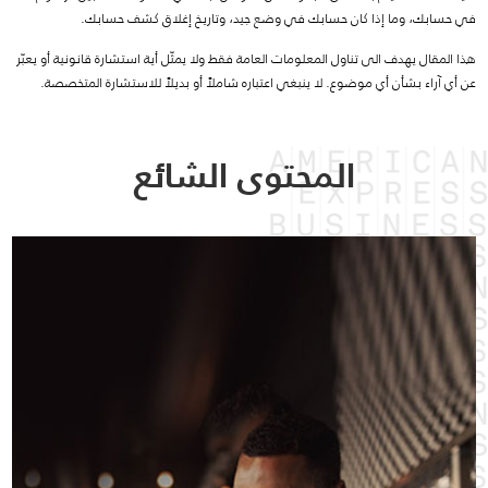
في حسابك، وما إذا كان حسابك في وضع جيد، وتاريخ إغلاق كشف حسابك.
هذا المقال يهدف الى تناول المعلومات العامة فقط ولا يمثّل أية استشارة قانونية أو يعبّر
عن أي آراء بشأن أي موضوع. لا ينبغي اعتباره شاملاً أو بديلاً للاستشارة المتخصصة.
المحتوى الشائع